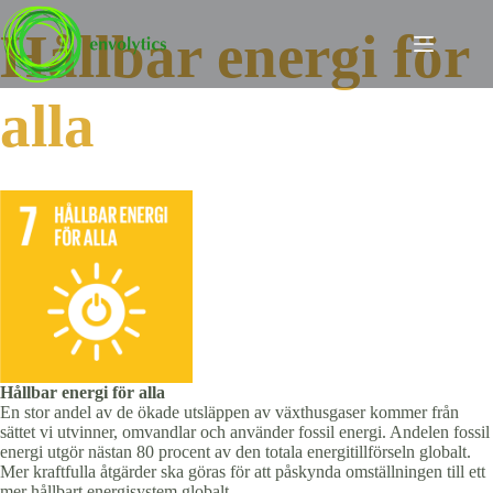
Hoppa
till
Hållbar energi för
innehåll
alla
Hållbar energi för alla
En stor andel av de ökade utsläppen av växthusgaser kommer från
sättet vi utvinner, omvandlar och använder fossil energi. Andelen fossil
energi utgör nästan 80 procent av den totala energitillförseln globalt.
Mer kraftfulla åtgärder ska göras för att påskynda omställningen till ett
mer hållbart energisystem globalt.