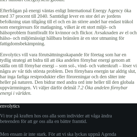
Efterfrågan på energi väntas enligt International Energy Agency öka
med 37 procent till 2040. Samtidigt lever en stor del av jordens
befolkning utan tillgång till el och en än större andel har endast träkol
som energiresurs för matlagning, vilket är ett stort miljö- och
hälsoproblem framförallt för kvinnor och flickor. Avsaknaden av el och
hälso- och miljömässigt hållbara bränslen är en stor utmaning för
fattigdomsbekämpning.
Envolytics vill vara förutsättningsskapande för företag som har en
tydlig strategi att bidra till att öka andelen förnybar energi genom att
ställa om till förnybar energi – som sol-, vind- och vattenkraft – löser vi
några av vår tids största problem. Den förnybara energin tar aldrig slut,
har inga farliga restprodukter eller föroreningar och den sliter inte
heller på naturen. Den bidrar med andra ord inte heller till den globala
uppvärmningen. Vi väljer därför delmål
7.2 Öka andelen förnybar
energi i världen.
envolytics
Vi tror på kraften hos oss alla som individer att våga ändra
beteenden för att ge oss alla en bättre framtid.
Men ensam är inte stark. För att vi ska lyckas uppnå Agenda